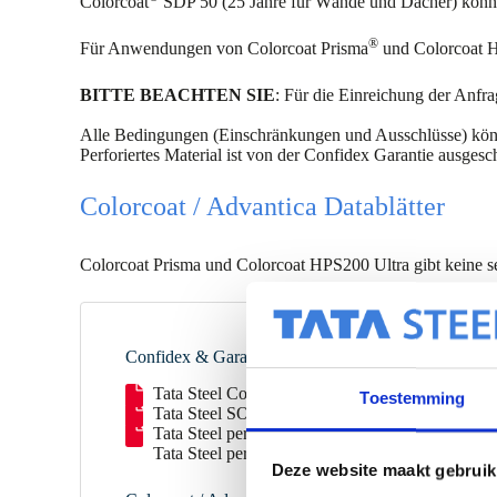
Colorcoat
SDP 50 (25 Jahre für Wände und Dächer) können
®
Für Anwendungen von Colorcoat Prisma
und Colorcoat H
BITTE BEACHTEN SIE
: Für die Einreichung der Anfr
Alle Bedingungen (Einschränkungen und Ausschlüsse) kö
Perforiertes Material ist von der Confidex Garantie ausge
Colorcoat / Advantica Datablätter
Colorcoat Prisma und Colorcoat HPS200 Ultra gibt keine sep
Confidex & Garantien
Tata Steel Confidex Datenblatt
Toestemming
Tata Steel SOP Perforated Colorcoat Prisma – 
Tata Steel performance guarantee Colorcoat pro
Tata Steel performance guarantee Colorcoat pr
Deze website maakt gebruik