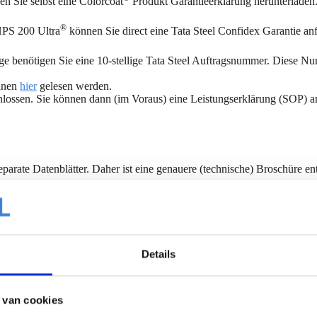
 Sie selbst eine Colorcoat
Produkt Garantieerklärung herunterladen
®
PS 200 Ultra
können Sie direct eine Tata Steel Confidex Garantie anf
age benötigen Sie eine 10-stellige Tata Steel Auftragsnummer. Diese 
nnen
hier
gelesen werden.
schlossen. Sie können dann (im Voraus) eine Leistungserklärung (SOP)
arate Datenblätter. Daher ist eine genauere (technische) Broschüre enth
Solar cell addendum SDP 50 
Details
Colorcoat HPS200 Ultra EN
Solar cell addendum SDP 50
ducts (IJmuiden) EN
oducts (Maubege) EN
 van cookies