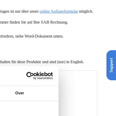
.
ragen ist nur über unser
online Anfrageformular
möglich.
Nummer finden Sie auf Ihre SAB Rechnung.
 anfordern, siehe Word-Dokument unten.
Support
alten für diese Produkte und sind (nur) in English.
(IJmuiden) EN
Over
 (Maubege) EN