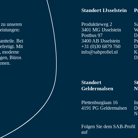
Standort IJsselstein
P
n zu unseren
Produktieweg 2
S
eistungen:
3401 MG IJsselstein
W
Postbus 97
D
ntteile. Bei
3400 AB IJsselstein
Pr
fertigt. Mit
+31 (0)30 6879 760
De
e, moderne
info@sabprofiel.nl
K
agen, Büros
D
sonen.
Standort
S
Geldermalsen
N
Plettenburglaan 16
In
4191 PG Geldermalsen
D
N
Folgen Sie dem SAB-Profil
auf