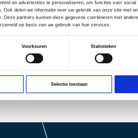
ent en advertenties te personaliseren, om functies voor social
. Ook delen we informatie over uw gebruik van onze site met on
Colorcoat Produkt Datablat 
Colorcoat Prisma Colourcard 
e. Deze partners kunnen deze gegevens combineren met andere i
R 2024-2026
Colorcoat Prisma Textured da
erzameld op basis van uw gebruik van hun services.
2-2027
Colorcoat Prisma for perforat
Colorcoat HPS200 Ultra tech
Product Safety Data Sheet Co
Voorkeuren
Statistieken
eitung
itung
Vehicle wash guidance EN
or sheets EN
Selectie toestaan