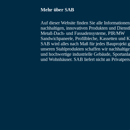
l
Mehr über SAB
e
c
Auf dieser Website finden Sie alle Informatione
t
nachhaltigen, innovativen Produkten und Dienstl
i
Metall-Dach- und Fassadensysteme, PIR/MW
Sandwichpaneele, Profilbleche, Kassetten und Ka
e
SAB wird alles nach Maß für jedes Bauprojekt ge
unseren Stahlprodukten schaffen wir nachhaltig
und hochwertige industrielle Gebäude, Sportanl
und Wohnhäuser. SAB liefert nicht an Privatper