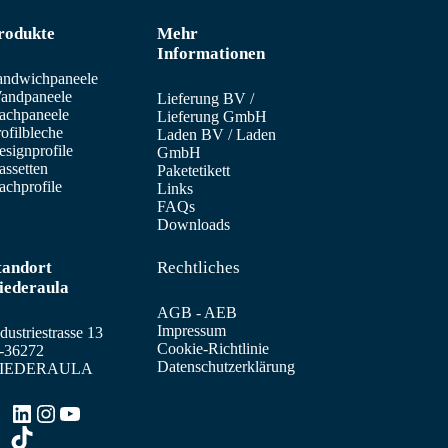
rodukte
Mehr
Informationen
andwichpaneele
andpaneele
Lieferung BV
/
achpaneele
Lieferung GmbH
ofilbleche
Laden BV
/
Laden
signprofile
GmbH
assetten
Paketetikett
achprofile
Links
FAQs
Downloads
tandort
Rechtliches
iederaula
AGB - AEB
Impressum
dustriestrasse 13
Cookie-Richtlinie
-36272
Datenschutzerklärung
IEDERAULA
LinkedIn
Instagram
YouTube
TikTok