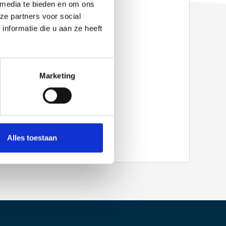
 media te bieden en om ons
ze partners voor social
– SDP 50
(mit technischen Daten)
nformatie die u aan ze heeft
tasheet DE
ed facade applications EN
nical brochure EN
lorcoat EN
Marketing
Alles toestaan