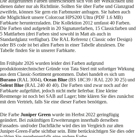
Die aufgeführten Farben unterscheiden sich von der Wirklichkeit und
dienen daher nur als Richtlinie. Sollten Sie über Farbe und Glanzgrad
zweifeln, können Sie gern ein Farbmuster anfragen. Sie haben auch
die Möglichkeit unsere Colorcoat HPS200 Ultra (PDF 1.6 MB)
Farbkarte herunterzuladen. Die Kollektion 2012 umfasst 40 Farben.
Die Farben sind aufgeteilt in 20 Signaturefarben, 15 Classicfarben und
5 Mattfarben (drei Farben sind sowohl in Matt als auch in
Standardglanz verfügbar). Die RAL Referenz ( Classic oder Design)
oder BS code ist bei allen Farben in einer Tabelle abzulesen. Die
Tabelle finden Sie in unserer Farbkarte.
Im Frühjahr 2026 wurden leider drei Farben aufgrund
produktionstechnischer Gründe von Tata Steel mit sofortiger Wirkung
aus dem Classic-Sortiment genommen. Dabei handelt es sich um
Burano
(RAL 3004),
Ocean Blue
(BS 18C39 / RAL 220 30 25) und
Solent Blue
(RAL 240 40 40). Die Farben sind zwar noch auf der
Farbkarte aufgeführt, jedoch nicht mehr lieferbar. Eine kleine
Restmenge ist noch bei SAB auf Lager; bitte klären Sie dies zunächst
mit dem Vertrieb, falls Sie eine dieser Farben benötigen.
Die Farbe
Juniper Green
wurde im Herbst 2022 geringfügig
geändert. Bei zukünftigen Erweiterungen innerhalb derselben
Fassaden- und/oder Dachfläche wird dies im Vergleich zur alten
Juniper-Green-Farbe sichtbar sein. Bitte berücksichtigen Sie dies oder
wählen Sie gegebenenfalls eine andere Farbe.