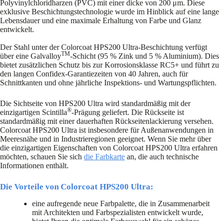
Polyvinylchloridharzen (PVC) mit einer dicke von 200 μm. Diese
exklusive Beschichtungstechnologie wurde im Hinblick auf eine lange
Lebensdauer und eine maximale Erhaltung von Farbe und Glanz
entwickelt.
Der Stahl unter der Colorcoat HPS200 Ultra-Beschichtung verfügt
TM
über eine Galvalloy
-Schicht (95 % Zink und 5 % Aluminium). Dies
bietet zusätzlichen Schutz bis zur Korrosionsklasse RC5+ und führt zu
den langen Confidex-Garantiezeiten von 40 Jahren, auch für
Schnittkanten und ohne jährliche Inspektions- und Wartungspflichten.
Die Sichtseite von HPS200 Ultra wird standardmäßig mit der
®
einzigartigen Scintilla
-Prägung geliefert. Die Rückseite ist
standardmäßig mit einer dauerhaften Rückseitenlackierung versehen.
Colorcoat HPS200 Ultra ist insbesondere für Außenanwendungen in
Meeresnähe und in Industrieregionen geeignet. Wenn Sie mehr über
die einzigartigen Eigenschaften von Colorcoat HPS200 Ultra erfahren
möchten, schauen Sie sich
die Farbkarte
an, die auch technische
Informationen enthält.
Die Vorteile von Colorcoat HPS200 Ultra
:
eine aufregende neue Farbpalette, die in Zusammenarbeit
mit Architekten und Farbspezialisten entwickelt wurde,