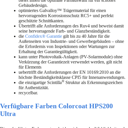
bietet Ihnen die optimale Farbauswahl für ein schönes
Gebäudedesign.
optimiertes Galvalloy™ Trägermaterial für einen
hervorragenden Korrosionsschutz RC5+ und perfekt
geschützte Schnittkanten.
Übertrifft alle Anforderungen des Ruv4 und beweist damit
seine hervorragende Farb- und Glanzbeständigkeit.
die
Confidex® Garantie
gilt bis zu 40 Jahre für die
Außenseiten von Industrie- und Gewerbegebäuden – ohne
die Erfordernis von Inspektionen oder Wartungen zur
Erhaltung der Garantiegültigkeit.
kann unter Photovoltaik-Anlagen (PV-Solarmodule) ohne
Verkürzung der Garantiezeit verwendet werden, gilt nicht
für Elements
uebertrifft die Anforderungen der EN 10169:2010 an die
höchste Beständigkeitsklasse CPI5 für Innenanwendungen.
®
die einzigartige Scintilla
Struktur als Erkennungszeichen
für Authentizität.
recycelbar.
Verfügbare Farben Colorcoat HPS200
Ultra