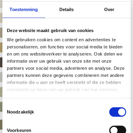
Marlstone (1013)
Toestemming
Details
Over
Honesty (1015)
Deze website maakt gebruik van cookies
Mushrooom (080 70 10)
We gebruiken cookies om content en advertenties te
Straw (080 70 30)
personaliseren, om functies voor social media te bieden
en om ons websiteverkeer te analyseren. Ook delen we
Mole Brown (070 40 10 )
informatie over uw gebruik van onze site met onze
partners voor social media, adverteren en analyse. Deze
partners kunnen deze gegevens combineren met andere
Hamlet (9002)
informatie die u aan ze heeft verstrekt of die ze hebben
verzameld op basis van uw gebruik van hun services.
Meadowland (100 80 20)
Moorland Green (100 60
T
Noodzakelijk
20)
o
e
Svelte Grey (080 50 20)
s
Voorkeuren