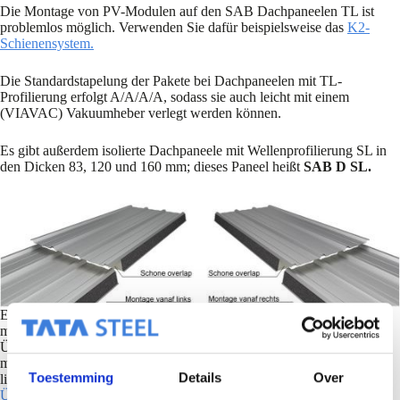
Die Montage von PV-Modulen auf den SAB Dachpaneelen TL ist
problemlos möglich. Verwenden Sie dafür beispielsweise das
K2-
Schienensystem.
Die Standardstapelung der Pakete bei Dachpaneelen mit TL-
Profilierung erfolgt A/A/A/A, sodass sie auch leicht mit einem
(VIAVAC) Vakuumheber verlegt werden können.
Es gibt außerdem isolierte Dachpaneele mit Wellenprofilierung SL in
den Dicken 83, 120 und 160 mm; dieses Paneel heißt
SAB D SL.
Eine saubere Überlappung ist auch für Dachpaneele des Typs SL
möglich, mit einer Mindestlänge von 2.800 mm plus der Länge der
Überlappung. Auf Anfrage kann diese mindestens 50 mm und
maximal 300 mm betragen. Weitere Informationen zur Montage von
Toestemming
Details
Over
links oder rechts finden Sie in der PDF über
Cutback–saubere
Überlappung
.