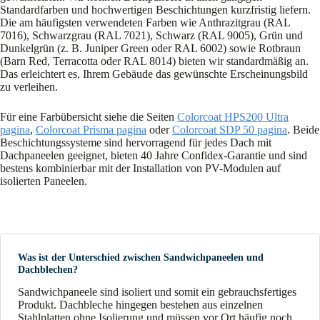
Standardfarben und hochwertigen Beschichtungen kurzfristig liefern.
Die am häufigsten verwendeten Farben wie Anthrazitgrau (RAL
7016), Schwarzgrau (RAL 7021), Schwarz (RAL 9005), Grün und
Dunkelgrün (z. B. Juniper Green oder RAL 6002) sowie Rotbraun
(Barn Red, Terracotta oder RAL 8014) bieten wir standardmäßig an.
Das erleichtert es, Ihrem Gebäude das gewünschte Erscheinungsbild
zu verleihen.
Für eine Farbübersicht siehe die Seiten
Colorcoat HPS200 Ultra
pagina
,
Colorcoat Prisma pagina
oder
Colorcoat SDP 50 pagina
. Beide
Beschichtungssysteme sind hervorragend für jedes Dach mit
Dachpaneelen geeignet, bieten 40 Jahre Confidex-Garantie und sind
bestens kombinierbar mit der Installation von PV-Modulen auf
isolierten Paneelen.
Was ist der Unterschied zwischen Sandwichpaneelen und
Dachblechen?
Sandwichpaneele sind isoliert und somit ein gebrauchsfertiges
Produkt. Dachbleche hingegen bestehen aus einzelnen
Stahlplatten ohne Isolierung und müssen vor Ort häufig noch