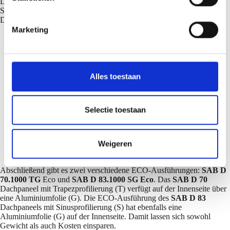
Die Standardstapelung der Pakete bei Dachpaneelen mit einer
m
Sinusprofilierung erfolgt A/B/A/B, um Verformungen zu vermeiden.
Dies gilt auch für Dachpaneele mit einer sauberen Überlappung.
i
Marketing
n
g
s
s
Alles toestaan
e
l
e
Selectie toestaan
c
t
Weigeren
i
e
Abschließend gibt es zwei verschiedene ECO-Ausführungen:
SAB D
70.1000 TG
Eco und
SAB D 83.1000 SG Eco
. Das
SAB D 70
Dachpaneel mit Trapezprofilierung (T) verfügt auf der Innenseite über
eine Aluminiumfolie (G). Die ECO-Ausführung des
SAB D 83
Dachpaneels mit Sinusprofilierung (S) hat ebenfalls eine
Aluminiumfolie (G) auf der Innenseite. Damit lassen sich sowohl
Gewicht als auch Kosten einsparen.