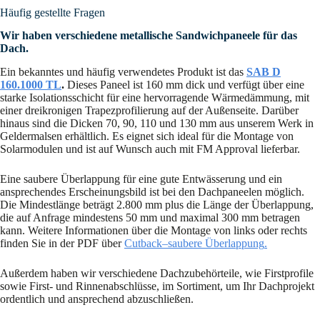
Häufig gestellte Fragen
Wir haben verschiedene metallische Sandwichpaneele für das
Dach.
Ein bekanntes und häufig verwendetes Produkt ist das
SAB D
160.1000 TL
.
Dieses Paneel ist 160 mm dick und verfügt über eine
starke Isolationsschicht für eine hervorragende Wärmedämmung, mit
einer dreikronigen Trapezprofilierung auf der Außenseite. Darüber
hinaus sind die Dicken 70, 90, 110 und 130 mm aus unserem Werk in
Geldermalsen erhältlich. Es eignet sich ideal für die Montage von
Solarmodulen und ist auf Wunsch auch mit FM Approval lieferbar.
Eine saubere Überlappung für eine gute Entwässerung und ein
ansprechendes Erscheinungsbild ist bei den Dachpaneelen möglich.
Die Mindestlänge beträgt 2.800 mm plus die Länge der Überlappung,
die auf Anfrage mindestens 50 mm und maximal 300 mm betragen
kann. Weitere Informationen über die Montage von links oder rechts
finden Sie in der PDF über
Cutback–saubere Überlappung
.
Außerdem haben wir verschiedene Dachzubehörteile, wie Firstprofile
sowie First- und Rinnenabschlüsse, im Sortiment, um Ihr Dachprojekt
ordentlich und ansprechend abzuschließen.