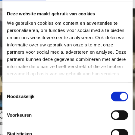
Deze website maakt gebruik van cookies
We gebruiken cookies om content en advertenties te
personaliseren, om functies voor social media te bieden
en om ons websiteverkeer te analyseren. Ook delen we
informatie over uw gebruik van onze site met onze
partners voor social media, adverteren en analyse. Deze
partners kunnen deze gegevens combineren met andere
informatie die u aan ze heeft verstrekt of die ze hebben
verzameld op basis van uw gebruik van hun services.
T
Noodzakelijk
o
e
s
Außerdem haben wir verschiedene Dachzubehörteile, wie Firstprofile
Voorkeuren
sowie First- und Rinnenabschlüsse, im Sortiment, um Ihr Dachprojekt
t
sauber und ansprechend abzuschließen.
e
m
Statistieken