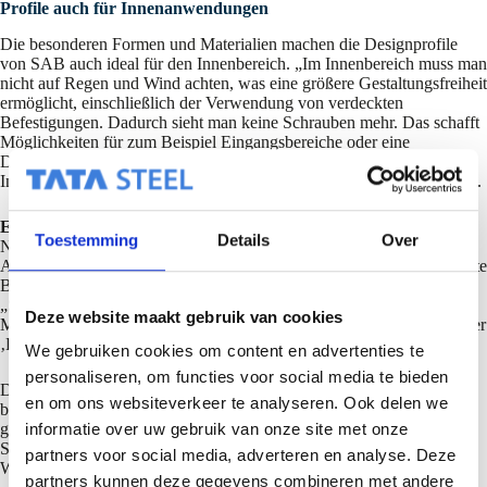
Profile auch für Innenanwendungen
Die besonderen Formen und Materialien machen die Designprofile
von SAB auch ideal für den Innenbereich. „Im Innenbereich muss man
nicht auf Regen und Wind achten, was eine größere Gestaltungsfreiheit
ermöglicht, einschließlich der Verwendung von verdeckten
Befestigungen. Dadurch sieht man keine Schrauben mehr. Das schafft
Möglichkeiten für zum Beispiel Eingangsbereiche oder eine
Designwand in einem Besprechungsraum.“ Innenarchitekten und
Innenausbauer haben so ein „neues“ Material für ihren Designprozess.
Echte Begeisterung bei Architekten
Toestemming
Details
Over
New Business Developer Amir Feizinezhad hat die Aufgabe,
Architekten von den neuen Designs zu überzeugen. „Es gibt eine echte
Begeisterung für unsere Kollektionen bei Architekten,“ bemerkt er.
„Sie möchten ihre Produkte oft personalisieren und ihre Vision im
Deze website maakt gebruik van cookies
Material verankern. Ein Design mit Designprofilen kann das Image der
‚Kisten‘ entlang der Autobahn in etwas Attraktiveres verwandeln.“
We gebruiken cookies om content en advertenties te
personaliseren, om functies voor social media te bieden
Die Architekten, die er besucht, arbeiten oft in Büros, die SAB-Profil
en om ons websiteverkeer te analyseren. Ook delen we
bereits kennen. „Sie kennen unsere Marke. Es handelt sich oft um
große Architekturbüros, die Großprojekte wie Gewerbegebäude oder
informatie over uw gebruik van onze site met onze
Schulen betreuen. Diese sind für uns wichtig, aber ich möchte auch
partners voor social media, adverteren en analyse. Deze
Wohnprojekte ansprechen. Ich sehe dort ein erhebliches Potenzial.“
partners kunnen deze gegevens combineren met andere