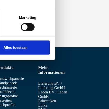
Marketing
Alles toestaan
rodukte
Mehr
Informationen
andwichpaneele
andpaneele
Lieferung BV
/
achpaneele
Lieferung GmbH
ofilbleche
Laden BV
/
Laden
signprofile
GmbH
assetten
Paketetikett
achprofile
Links