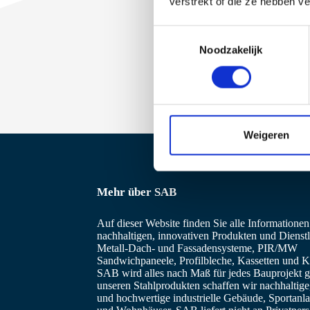
verstrekt of die ze hebben v
T
Noodzakelijk
o
e
s
t
e
m
Weigeren
m
i
n
Mehr über SAB
g
s
Auf dieser Website finden Sie alle Informatione
s
nachhaltigen, innovativen Produkten und Dienstl
Metall-Dach- und Fassadensysteme, PIR/MW
e
Sandwichpaneele, Profilbleche, Kassetten und Ka
l
SAB wird alles nach Maß für jedes Bauprojekt ge
e
unseren Stahlprodukten schaffen wir nachhaltig
und hochwertige industrielle Gebäude, Sportanl
c