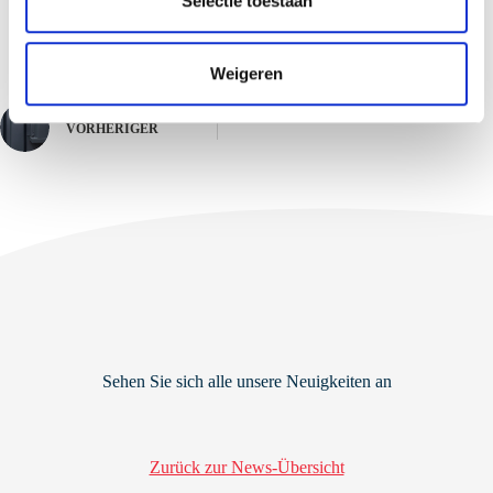
Selectie toestaan
Opdrachtgever: DSV
c
t
Weigeren
i
e
VORHERIGER
Sehen Sie sich alle unsere Neuigkeiten an
Zurück zur News-Übersicht