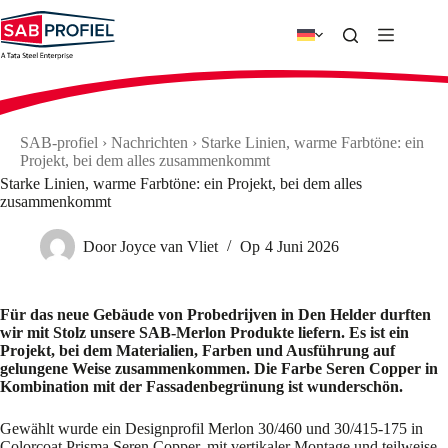
Zum
Inhalt
springen
SAB-profiel
›
Nachrichten
›
Starke Linien, warme Farbtöne: ein
Projekt, bei dem alles zusammenkommt
Starke Linien, warme Farbtöne: ein Projekt, bei dem alles
zusammenkommt
Door
Joyce van Vliet
Op
4 Juni 2026
Für das neue Gebäude von Probedrijven in Den Helder durften
wir mit Stolz unsere SAB-Merlon Produkte liefern. Es ist ein
Projekt, bei dem Materialien, Farben und Ausführung auf
gelungene Weise zusammenkommen. Die Farbe Seren Copper in
Kombination mit der Fassadenbegrünung ist wunderschön.
Gewählt wurde ein Designprofil Merlon 30/460 und 30/415-175 in
Colorcoat Prisma Seren Copper, mit vertikaler Montage und teilweise