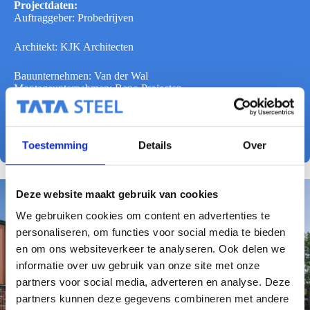
Projectdaten:
Auftraggeber: Probedrijven
Architekt: KJK Architecten
Bauunternehmen: Van der Wal
Montageunternehmen: Reno Projecten
SAB Producten: Merlon 30/460 en 30/415-175 – SAB D
130.1000 TL – Colorcoat Prisma Seren Copper & HPS200
Ultra Juniper Green
Toestemming
Details
Over
Deze website maakt gebruik van cookies
We gebruiken cookies om content en advertenties te
personaliseren, om functies voor social media te bieden
en om ons websiteverkeer te analyseren. Ook delen we
informatie over uw gebruik van onze site met onze
partners voor social media, adverteren en analyse. Deze
partners kunnen deze gegevens combineren met andere