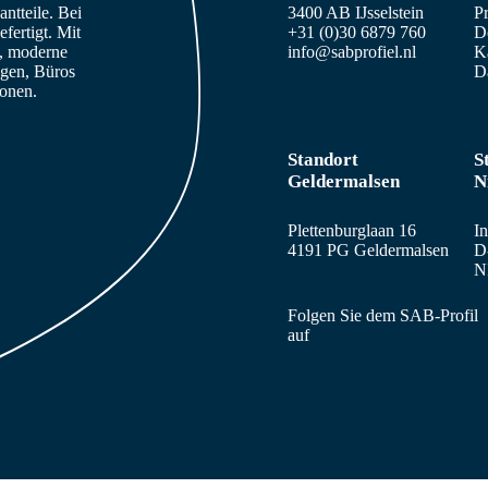
ntteile. Bei
3400 AB IJsselstein
Pr
fertigt. Mit
+31 (0)30 6879 760
De
e, moderne
info@sabprofiel.nl
K
agen, Büros
D
sonen.
Standort
S
Geldermalsen
N
Plettenburglaan 16
In
4191 PG Geldermalsen
D
N
Folgen Sie dem SAB-Profil
auf