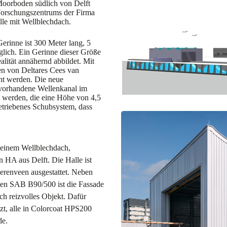
Moorboden südlich von Delft
 Forschungszentrums der Firma
lle mit Wellblechdach.
erinne ist 300 Meter lang, 5
öglich. Ein Gerinne dieser Größe
alität annähernd abbildet. Mit
n von Deltares Cees van
ht werden. Die neue
r vorhandene Wellenkanal im
 werden, die eine Höhe von 4,5
etriebenes Schubsystem, dass
 einem Wellblechdach,
 HA aus Delft. Die Halle ist
renveen ausgestattet. Neben
en SAB B90/500 ist die Fassade
ch reizvolles Objekt. Dafür
t, alle in Colorcoat HPS200
de.