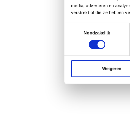
media, adverteren en analys
verstrekt of die ze hebben v
T
Noodzakelijk
o
e
s
t
e
m
Weigeren
m
i
n
g
s
s
e
l