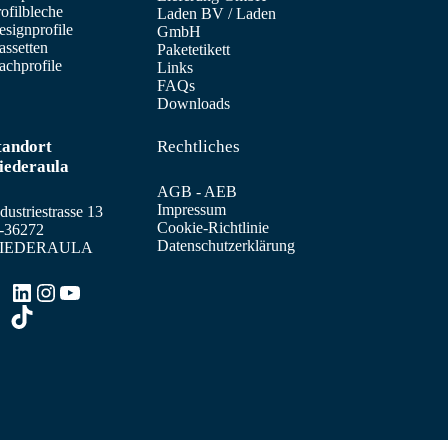
ofilbleche
Laden BV
/
Laden
signprofile
GmbH
assetten
Paketetikett
achprofile
Links
FAQs
Downloads
tandort
Rechtliches
iederaula
AGB - AEB
Impressum
dustriestrasse 13
Cookie-Richtlinie
-36272
Datenschutzerklärung
IEDERAULA
LinkedIn
Instagram
YouTube
TikTok