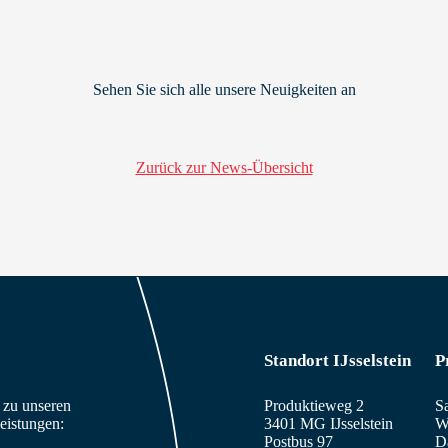
Sehen Sie sich alle unsere Neuigkeiten an
Zurück zur News-Übersicht
Standort IJsselstein
P
n zu unseren
Produktieweg 2
S
eistungen:
3401 MG IJsselstein
W
Postbus 97
D