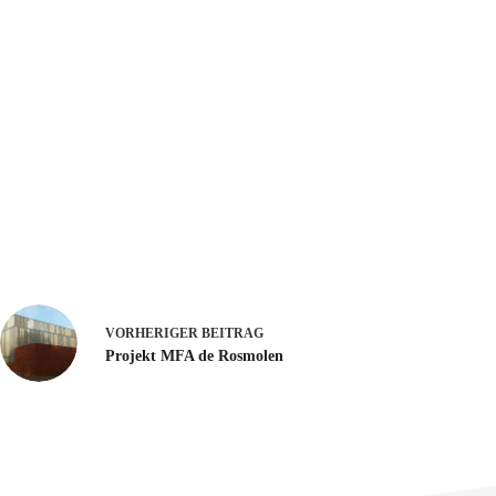
e
c
t
i
e
VORHERIGER
BEITRAG
Projekt MFA de Rosmolen