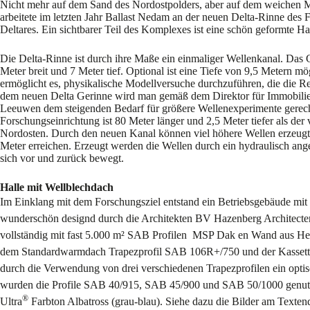
Nicht mehr auf dem Sand des Nordostpolders, aber auf dem weichen 
arbeitete im letzten Jahr Ballast Nedam an der neuen Delta-Rinne des
Deltares. Ein sichtbarer Teil des Komplexes ist eine schön geformte Ha
Die Delta-Rinne ist durch ihre Maße ein einmaliger Wellenkanal. Das G
Meter breit und 7 Meter tief. Optional ist eine Tiefe von 9,5 Metern m
ermöglicht es, physikalische Modellversuche durchzuführen, die die Re
dem neuen Delta Gerinne wird man gemäß dem Direktor für Immobilie
Leeuwen dem steigenden Bedarf für größere Wellenexperimente gerec
Forschungseinrichtung ist 80 Meter länger und 2,5 Meter tiefer als de
Nordosten. Durch den neuen Kanal können viel höhere Wellen erzeugt
Meter erreichen. Erzeugt werden die Wellen durch ein hydraulisch ang
sich vor und zurück bewegt.
Halle mit Wellblechdach
Im Einklang mit dem Forschungsziel entstand ein Betriebsgebäude mit
wunderschön designd durch die Architekten BV Hazenberg Architecten
vollständig mit fast 5.000 m² SAB Profilen MSP Dak en Wand aus Hee
dem Standardwarmdach Trapezprofil SAB 106R+/750 und der Kassett
durch die Verwendung von drei verschiedenen Trapezprofilen ein optis
wurden die Profile SAB 40/915, SAB 45/900 und SAB 50/1000 genutz
®
Ultra
Farbton Albatross (grau-blau). Siehe dazu die Bilder am Texten