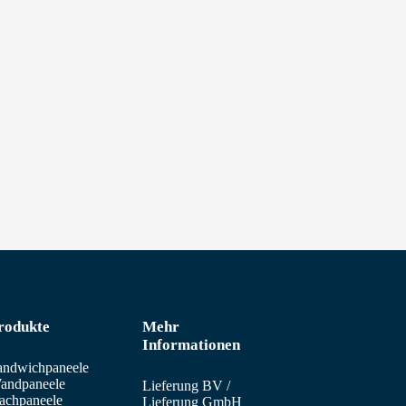
rodukte
Mehr
Informationen
andwichpaneele
andpaneele
Lieferung BV
/
achpaneele
Lieferung GmbH