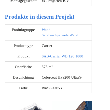
Montagegeschäft
EG Projecten B.V.
Produkte in diesem Projekt
Produktgruppe
Wand
Sandwichpaneele Wand
Product type
Carrier
Produkt
SAB-Carrier WB 120.1000
Oberfläche
575 m²
Beschichtung
Colorcoat HPS200 Ultra®
Farbe
Black-00E53