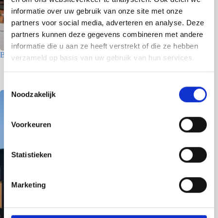
informatie over uw gebruik van onze site met onze
partners voor social media, adverteren en analyse. Deze
partners kunnen deze gegevens combineren met andere
informatie die u aan ze heeft verstrekt of die ze hebben
Betriebsgebäude – Den Helder
verzameld op basis van uw gebruik van hun services.
8 Juni 2026
T
Noodzakelijk
o
e
s
Voorkeuren
t
e
m
Statistieken
m
i
Marketing
n
g
s