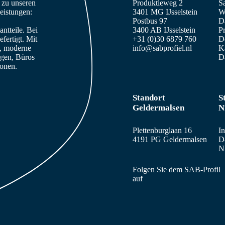
n zu unseren
Produktieweg 2
S
eistungen:
3401 MG IJsselstein
W
Postbus 97
D
ntteile. Bei
3400 AB IJsselstein
Pr
fertigt. Mit
+31 (0)30 6879 760
De
e, moderne
info@sabprofiel.nl
K
agen, Büros
D
sonen.
Standort
S
Geldermalsen
N
Plettenburglaan 16
In
4191 PG Geldermalsen
D
N
Folgen Sie dem SAB-Profil
auf