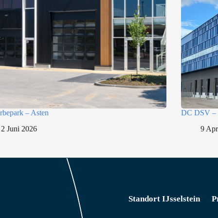
bepark – Asten
DC DSV – 
2 Juni 2026
9 Apr
Standort IJsselstein
P