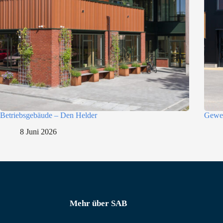
l
e
c
t
i
e
Betriebsgebäude – Den Helder
Gewer
8 Juni 2026
Mehr über SAB