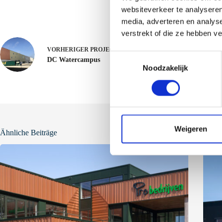
websiteverkeer te analyseren
media, adverteren en analys
verstrekt of die ze hebben v
VORHERIGER
PROJECT
T
DC Watercampus
Noodzakelijk
o
e
s
t
e
m
Weigeren
Ähnliche Beiträge
m
i
n
g
s
s
e