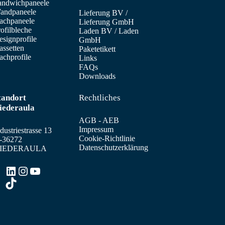
andwichpaneele
andpaneele
Lieferung BV
/
achpaneele
Lieferung GmbH
ofilbleche
Laden BV
/
Laden
signprofile
GmbH
assetten
Paketetikett
achprofile
Links
FAQs
Downloads
tandort
Rechtliches
iederaula
AGB - AEB
Impressum
dustriestrasse 13
Cookie-Richtlinie
-36272
Datenschutzerklärung
IEDERAULA
LinkedIn
Instagram
YouTube
TikTok