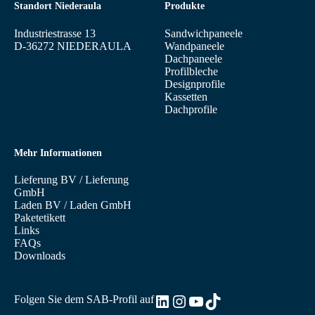
Standort Niederaula
Produkte
Industriestrasse 13
Sandwichpaneele
D-36272 NIEDERAULA
Wandpaneele
Dachpaneele
Profilbleche
Designprofile
Kassetten
Dachprofile
Mehr Informationen
Lieferung BV
/
Lieferung
GmbH
Laden BV
/
Laden GmbH
Paketetikett
Links
FAQs
Downloads
LinkedIn
Instagram
YouTube
TikTok
Folgen Sie dem SAB-Profil auf