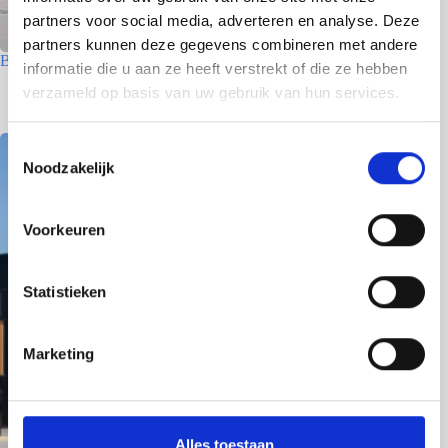
partners voor social media, adverteren en analyse. Deze
partners kunnen deze gegevens combineren met andere
Betriebsgebäude – Den Helder
informatie die u aan ze heeft verstrekt of die ze hebben
verzameld op basis van uw gebruik van hun services.
8 Juni 2026
T
Noodzakelijk
o
e
s
Voorkeuren
t
e
m
Statistieken
m
i
Marketing
n
g
s
s
Alles toestaan