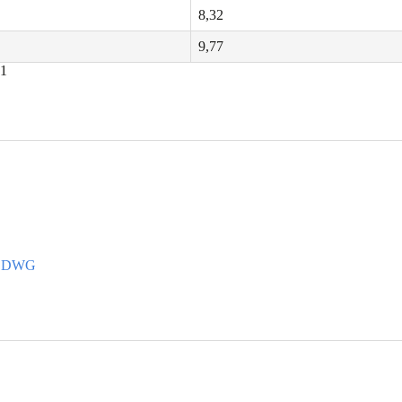
8,32
9,77
81
ng DWG