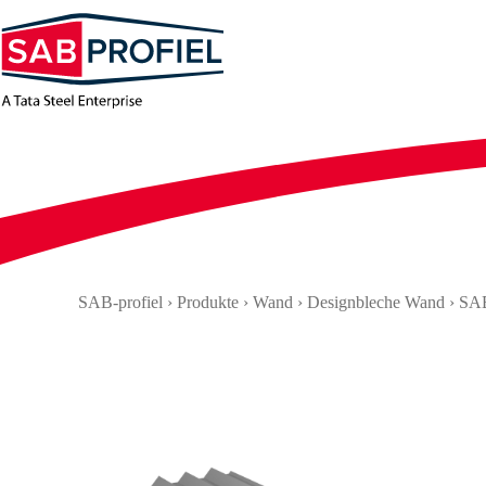
Zum
Inhalt
springen
SAB-profiel
›
Produkte
›
Wand
›
Designbleche Wand
›
SAB