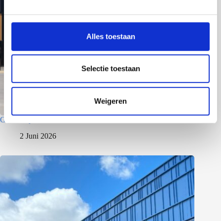
g
s
s
Alles toestaan
e
l
e
Selectie toestaan
c
t
Weigeren
i
e
Gewerbepark – Asten
2 Juni 2026