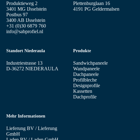
Produktieweg 2
Plettenburglaan 16
3401 MG IJsselstein
4191 PG Geldermalsen
Postbus 97
3400 AB IJsselstein
+31 (0)30 6879 760
info@sabprofiel.nl
Standort Niederaula
Produkte
Industriestrasse 13
Sandwichpaneele
D-36272 NIEDERAULA
Wandpaneele
Dachpaneele
Profilbleche
Designprofile
Kassetten
Dachprofile
Mehr Informationen
Lieferung BV
/
Lieferung
GmbH
Laden BV
/
Laden GmbH