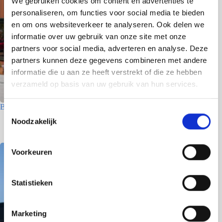
We gebruiken cookies om content en advertenties te
personaliseren, om functies voor social media te bieden
en om ons websiteverkeer te analyseren. Ook delen we
informatie over uw gebruik van onze site met onze
partners voor social media, adverteren en analyse. Deze
partners kunnen deze gegevens combineren met andere
informatie die u aan ze heeft verstrekt of die ze hebben
verzameld op basis van uw gebruik van hun services.
Betriebsgebäude – Den Helder
T
Noodzakelijk
8 Juni 2026
o
e
s
Voorkeuren
t
e
m
Statistieken
m
i
Marketing
n