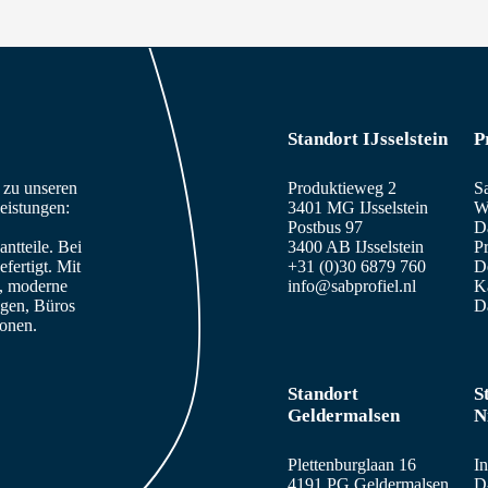
Standort IJsselstein
P
n zu unseren
Produktieweg 2
S
eistungen:
3401 MG IJsselstein
W
Postbus 97
D
ntteile. Bei
3400 AB IJsselstein
Pr
fertigt. Mit
+31 (0)30 6879 760
De
e, moderne
info@sabprofiel.nl
K
agen, Büros
D
sonen.
Standort
S
Geldermalsen
N
Plettenburglaan 16
In
4191 PG Geldermalsen
D