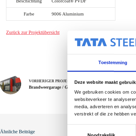
Beschichtung
Colorcoat® PVDF
Farbe
9006 Aluminium
Zurück zur Projektübersicht
Toestemming
VORHERIGER
PROJECT
Deze website maakt gebruik
Brandweergarage / Gemeentewerf
We gebruiken cookies om cont
websiteverkeer te analyseren
media, adverteren en analys
verstrekt of die ze hebben v
T
Ähnliche Beiträge
Noodzakelijk
o