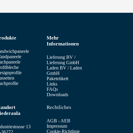
rodukte
Mehr
Informationen
andwichpaneele
andpaneele
Lieferung BV
/
achpaneele
Lieferung GmbH
ofilbleche
Laden BV
/
Laden
signprofile
GmbH
assetten
Paketetikett
achprofile
Links
FAQs
Downloads
tandort
Rechtliches
iederaula
AGB - AEB
Impressum
dustriestrasse 13
Cookie-Richtlinie
-36272