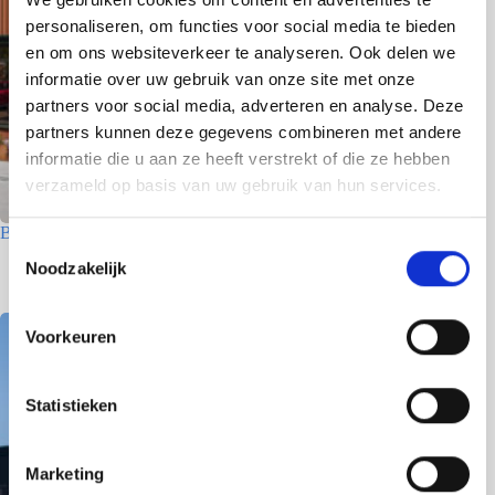
personaliseren, om functies voor social media te bieden
en om ons websiteverkeer te analyseren. Ook delen we
informatie over uw gebruik van onze site met onze
partners voor social media, adverteren en analyse. Deze
partners kunnen deze gegevens combineren met andere
informatie die u aan ze heeft verstrekt of die ze hebben
verzameld op basis van uw gebruik van hun services.
Betriebsgebäude – Den Helder
T
Noodzakelijk
8 Juni 2026
o
e
s
Voorkeuren
t
e
m
Statistieken
m
i
Marketing
n