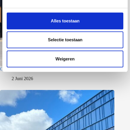
g
s
s
Alles toestaan
e
l
e
Selectie toestaan
c
t
Weigeren
i
e
Gewerbepark – Asten
2 Juni 2026