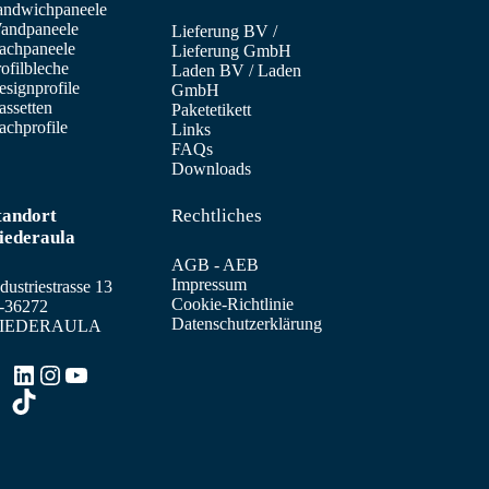
andwichpaneele
andpaneele
Lieferung BV
/
achpaneele
Lieferung GmbH
ofilbleche
Laden BV
/
Laden
signprofile
GmbH
assetten
Paketetikett
achprofile
Links
FAQs
Downloads
tandort
Rechtliches
iederaula
AGB - AEB
Impressum
dustriestrasse 13
Cookie-Richtlinie
-36272
Datenschutzerklärung
IEDERAULA
LinkedIn
Instagram
YouTube
TikTok