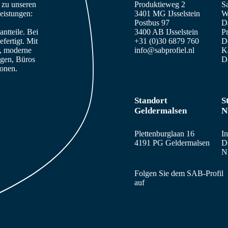
n zu unseren
Produktieweg 2
S
eistungen:
3401 MG IJsselstein
W
Postbus 97
D
ntteile. Bei
3400 AB IJsselstein
Pr
fertigt. Mit
+31 (0)30 6879 760
De
e, moderne
info@sabprofiel.nl
K
agen, Büros
D
sonen.
Standort
S
Geldermalsen
N
Plettenburglaan 16
In
4191 PG Geldermalsen
D
N
Folgen Sie dem SAB-Profil
auf