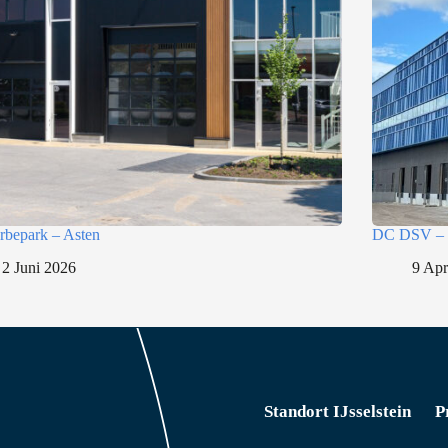
bepark – Asten
DC DSV – 
2 Juni 2026
9 Apr
Standort IJsselstein
P