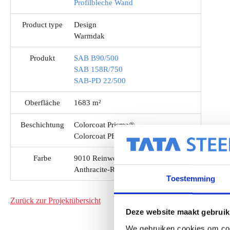
Profilbleche Wand
Product type
Design
Warmdak
Produkt
SAB B90/500
SAB 158R/750
SAB-PD 22/500
Oberfläche
1683 m²
Beschichtung
Colorcoat Prisma®
Colorcoat PE 15 / Dünnbeschichtung
Farbe
9010 Reinweiß
Anthracite-RAL 7016
Toestemming
Zurück zur Projektübersicht
Deze website maakt gebruik
We gebruiken cookies om cont