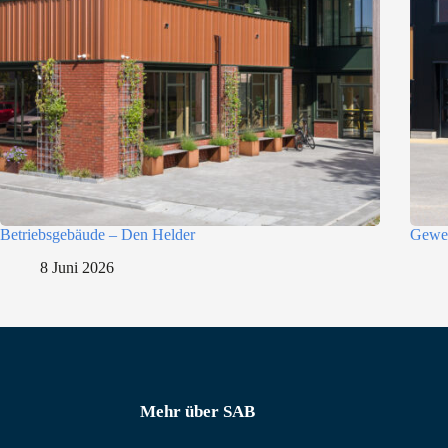
l
e
c
t
i
e
Betriebsgebäude – Den Helder
Gewer
8 Juni 2026
Mehr über SAB