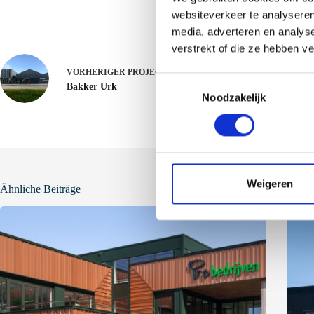
websiteverkeer te analyseren
media, adverteren en analys
verstrekt of die ze hebben v
VORHERIGER
PROJECT
T
Bakker Urk
Noodzakelijk
o
e
s
t
e
m
Weigeren
Ähnliche Beiträge
m
i
n
g
s
s
e