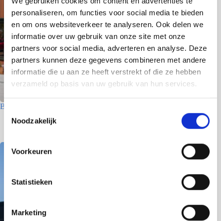
We gebruiken cookies om content en advertenties te
personaliseren, om functies voor social media te bieden
en om ons websiteverkeer te analyseren. Ook delen we
informatie over uw gebruik van onze site met onze
partners voor social media, adverteren en analyse. Deze
partners kunnen deze gegevens combineren met andere
informatie die u aan ze heeft verstrekt of die ze hebben
verzameld op basis van uw gebruik van hun services.
Betriebsgebäude – Den Helder
T
Noodzakelijk
8 Juni 2026
o
e
s
Voorkeuren
t
e
m
Statistieken
m
i
Marketing
n