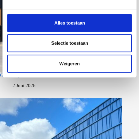
g
s
s
Alles toestaan
e
l
e
Selectie toestaan
c
t
Weigeren
i
e
Gewerbepark – Asten
2 Juni 2026