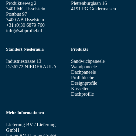
Produktieweg 2
Plettenburglaan 16
3401 MG IJsselstein
4191 PG Geldermalsen
Postbus 97
3400 AB IJsselstein
+31 (0)30 6879 760
info@sabprofiel.nl
Standort Niederaula
Produkte
Industriestrasse 13
Sandwichpaneele
D-36272 NIEDERAULA
Wandpaneele
Dachpaneele
Profilbleche
Designprofile
Kassetten
Dachprofile
Mehr Informationen
Lieferung BV
/
Lieferung
GmbH
Laden BV
/
Laden GmbH