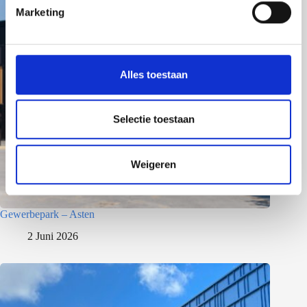
i
Marketing
n
g
s
s
Alles toestaan
e
l
e
Selectie toestaan
c
t
Weigeren
i
e
Gewerbepark – Asten
2 Juni 2026