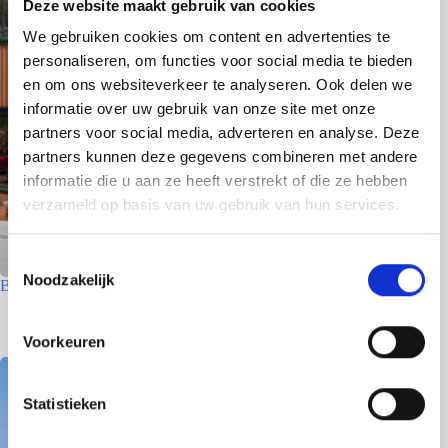
Deze website maakt gebruik van cookies
We gebruiken cookies om content en advertenties te
personaliseren, om functies voor social media te bieden
en om ons websiteverkeer te analyseren. Ook delen we
informatie over uw gebruik van onze site met onze
partners voor social media, adverteren en analyse. Deze
partners kunnen deze gegevens combineren met andere
informatie die u aan ze heeft verstrekt of die ze hebben
verzameld op basis van uw gebruik van hun services.
T
Noodzakelijk
o
Betriebsgebäude – Den Helder
e
8 Juni 2026
s
Voorkeuren
t
e
m
Statistieken
m