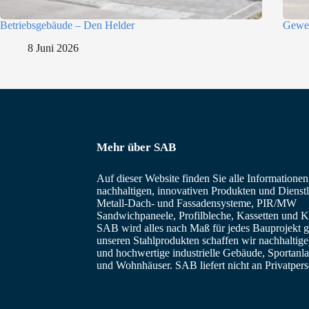
i
e
Betriebsgebäude – Den Helder
Gewer
8 Juni 2026
Mehr über SAB
Auf dieser Website finden Sie alle Informatione
nachhaltigen, innovativen Produkten und Dienstl
Metall-Dach- und Fassadensysteme, PIR/MW
Sandwichpaneele, Profilbleche, Kassetten und Ka
SAB wird alles nach Maß für jedes Bauprojekt ge
unseren Stahlprodukten schaffen wir nachhaltig
und hochwertige industrielle Gebäude, Sportanl
und Wohnhäuser. SAB liefert nicht an Privatper