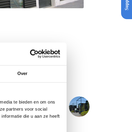
Support
Over
 media te bieden en om ons
NÄCHSTER
PROJECT
ze partners voor social
Woningen Apeldoorn
nformatie die u aan ze heeft