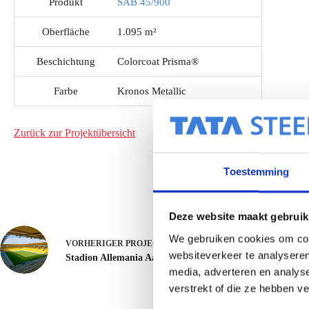
Produkt
SAB 45/900
Oberfläche
1.095 m²
Beschichtung
Colorcoat Prisma®
Farbe
Kronos Metallic
Zurück zur Projektübersicht
Toestemming
Deze website maakt gebruik
We gebruiken cookies om cont
VORHERIGER
PROJECT
websiteverkeer te analyseren
Stadion Allemania Aachen
media, adverteren en analys
verstrekt of die ze hebben v