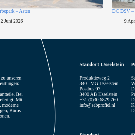
bepark – Asten
DC DSV – 
2 Juni 2026
9 Apr
Standort IJsselstein
P
n zu unseren
Produktieweg 2
S
eistungen:
3401 MG IJsselstein
W
Postbus 97
D
ntteile. Bei
3400 AB IJsselstein
Pr
fertigt. Mit
+31 (0)30 6879 760
De
e, moderne
info@sabprofiel.nl
K
agen, Büros
D
sonen.
Standort
S