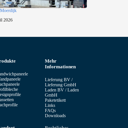
Moerdijk
il 2026
rodukte
Mehr
Informationen
andwichpaneele
andpaneele
Lieferung BV
/
achpaneele
Lieferung GmbH
ofilbleche
Laden BV
/
Laden
signprofile
GmbH
assetten
Paketetikett
achprofile
Links
FAQs
Downloads
tandort
Rechtliches