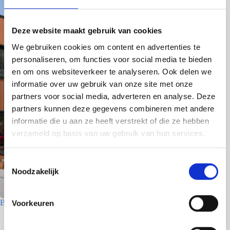
Deze website maakt gebruik van cookies
We gebruiken cookies om content en advertenties te
personaliseren, om functies voor social media te bieden
en om ons websiteverkeer te analyseren. Ook delen we
informatie over uw gebruik van onze site met onze
partners voor social media, adverteren en analyse. Deze
partners kunnen deze gegevens combineren met andere
informatie die u aan ze heeft verstrekt of die ze hebben
verzameld op basis van uw gebruik van hun services.
T
Noodzakelijk
o
e
s
Betriebsgebäude – Den Helder
Voorkeuren
t
8 Juni 2026
e