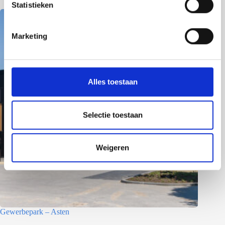
m
Statistieken
m
i
Marketing
n
g
s
s
Alles toestaan
e
l
e
Selectie toestaan
c
t
Weigeren
i
e
Gewerbepark – Asten