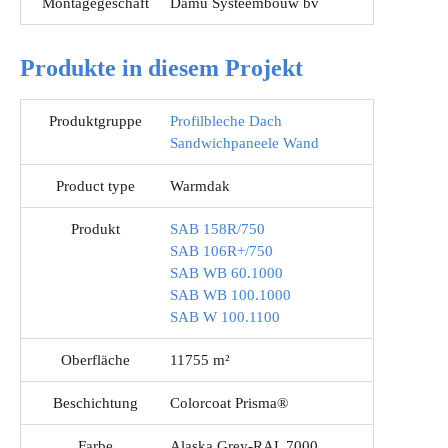
Montagegeschäft
Damu Systeembouw bv
Produkte in diesem Projekt
Produktgruppe
Profilbleche Dach
Sandwichpaneele Wand
Product type
Warmdak
Produkt
SAB 158R/750
SAB 106R+/750
SAB WB 60.1000
SAB WB 100.1000
SAB W 100.1100
Oberfläche
11755 m²
Beschichtung
Colorcoat Prisma®
Farbe
Alaska Grey-RAL 7000