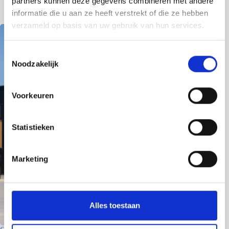
partners kunnen deze gegevens combineren met andere
8 Juni 2026
informatie die u aan ze heeft verstrekt of die ze hebben
verzameld op basis van uw gebruik van hun services.
T
Noodzakelijk
o
e
s
Voorkeuren
t
e
m
Statistieken
m
i
Marketing
n
g
s
s
Alles toestaan
e
l