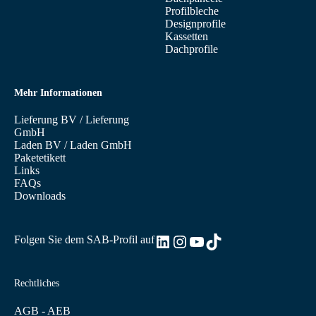
Profilbleche
Designprofile
Kassetten
Dachprofile
Mehr Informationen
Lieferung BV
/
Lieferung
GmbH
Laden BV
/
Laden GmbH
Paketetikett
Links
FAQs
Downloads
LinkedIn
Instagram
YouTube
TikTok
Folgen Sie dem SAB-Profil auf
Rechtliches
AGB - AEB