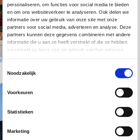
personaliseren, om functies voor social media te bieden
en om ons websiteverkeer te analyseren. Ook delen we
informatie over uw gebruik van onze site met onze
partners voor social media, adverteren en analyse. Deze
partners kunnen deze gegevens combineren met andere
informatie die u aan ze heeft verstrekt of die ze hebben
verzameld op basis van uw gebruik van hun services.
Betriebsgebäude – Den Helder
T
8 Juni 2026
Noodzakelijk
o
e
s
Voorkeuren
t
e
m
Statistieken
m
i
Marketing
n