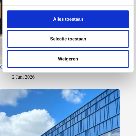
g
s
s
Alles toestaan
e
l
e
Selectie toestaan
c
t
Weigeren
i
Gewerbepark – Asten
e
2 Juni 2026