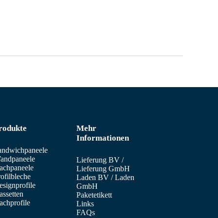
rodukte
Mehr
Informationen
andwichpaneele
andpaneele
Lieferung BV
/
achpaneele
Lieferung GmbH
ofilbleche
Laden BV
/
Laden
signprofile
GmbH
assetten
Paketetikett
achprofile
Links
FAQs