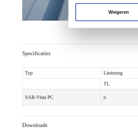
e
m
Weigeren
m
i
n
g
s
Specificaties
s
e
l
Typ
Linierung
e
TL
c
t
SAB-Vista PC
o
i
e
Downloads