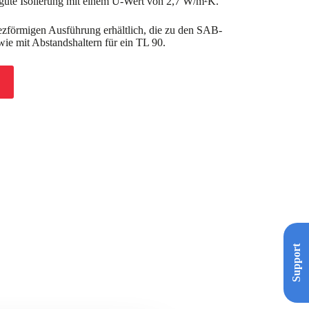
 gute Isolierung mit einem U-Wert von 2,7 W/m²K.
pezförmigen Ausführung erhältlich, die zu den SAB-
ie mit Abstandshaltern für ein TL 90.
Support