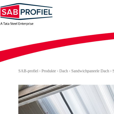
Zum
Inhalt
springen
SAB-profiel
›
Produkte
›
Dach
›
Sandwichpaneele Dach
›