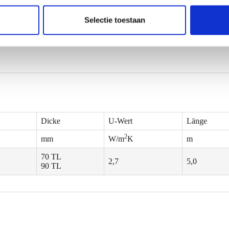
Selectie toestaan
Dicke
U-Wert
Länge
2
mm
W/m
K
m
70 TL
2,7
5,0
90 TL