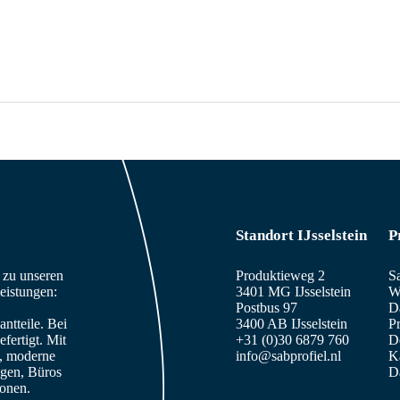
Standort IJsselstein
P
n zu unseren
Produktieweg 2
S
eistungen:
3401 MG IJsselstein
W
Postbus 97
D
ntteile. Bei
3400 AB IJsselstein
Pr
fertigt. Mit
+31 (0)30 6879 760
De
e, moderne
info@sabprofiel.nl
K
agen, Büros
D
sonen.