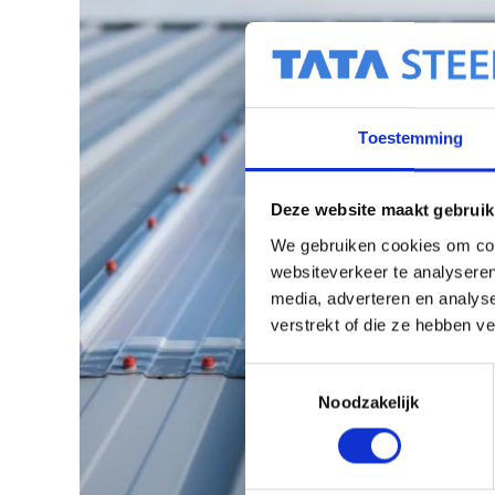
Toestemming
Deze website maakt gebruik
We gebruiken cookies om cont
websiteverkeer te analyseren
media, adverteren en analys
verstrekt of die ze hebben v
T
Noodzakelijk
o
e
s
t