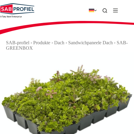
Zum
Inhalt
springen
SAB-profiel
›
Produkte
›
Dach
›
Sandwichpaneele Dach
›
SAB-
GREENBOX