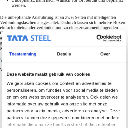
Unbepflanzt: kann nach Wunsch vor Ort befüllt und bepflanzt
werden.
Die unbepflanzte Ausführung ist an zwei Seiten mit intelligenten
Verbindungslaschen ausgestattet. Dadurch lassen sich mehrere Boxen
einfach miteinander verbinden und zu einer zusammenhängenden
Grünfläche koppeln. In der Anfangsphase werden die Boxen
ausschließlich durch ihr Eigengewicht in den Ecken gegen Windsog
gesichert. Sobald die Box befüllt ist, sind keine zusätzlichen
Maßnahmen erforderlich – das System verankert sich selbst.
Toestemming
Details
Over
Vorteile:
Wasserrückhalt: ca. 20–65 Liter/m²
Deze website maakt gebruik van cookies
Reduzierung und Verzögerung des Wasserabflusses:
We gebruiken cookies om content en advertenties te
Abflussbeiwert Cs = 0,6 bedeutet, dass der berechnete
personaliseren, om functies voor social media te bieden
Regenwasserabfluss um ca. 40 % reduziert werden kann
en om ons websiteverkeer te analyseren. Ook delen we
Verdunstung: trägt zu einem verbesserten Mikroklima bei
CO₂-Reduktion: Umwandlung von CO₂ in Sauerstoff
informatie over uw gebruik van onze site met onze
Kühlung: Verdunstungskälte reduziert die Aufheizung der
partners voor social media, adverteren en analyse. Deze
Dachoberflächen
partners kunnen deze gegevens combineren met andere
Schallreduktion: insbesondere bei Regen und Hagel
Lebensraum für Biodiversität: wertvoller Lebensraum für
informatie die u aan ze heeft verstrekt of die ze hebben
Insekten und Vögel