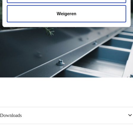
c
t
Weigeren
i
e
Downloads