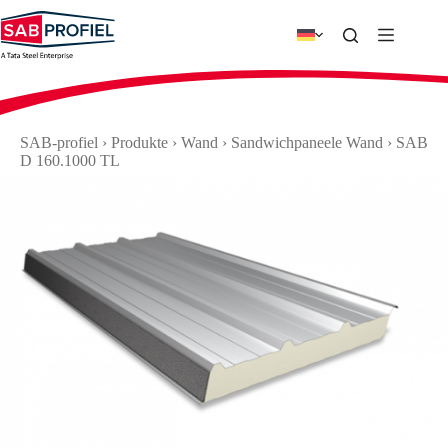
Zum
Inhalt
springen
SAB-profiel
›
Produkte
›
Wand
›
Sandwichpaneele Wand
›
SAB
D 160.1000 TL