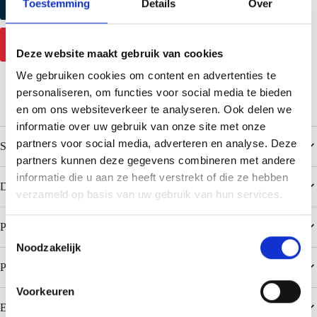
Produktmuster anfordern
Toestemming
Details
Over
Mehr Informationen
Deze website maakt gebruik van cookies
We gebruiken cookies om content en advertenties te
personaliseren, om functies voor social media te bieden
en om ons websiteverkeer te analyseren. Ook delen we
informatie over uw gebruik van onze site met onze
partners voor social media, adverteren en analyse. Deze
Spezifikationen
partners kunnen deze gegevens combineren met andere
informatie die u aan ze heeft verstrekt of die ze hebben
Downloads
verzameld op basis van uw gebruik van hun services.
Populaire kleuren Colorcoat HPS200 Ultra
T
Noodzakelijk
o
e
Populaire kleuren Colorcoat PE 25 / Polyester
s
Voorkeuren
t
Empfehlung