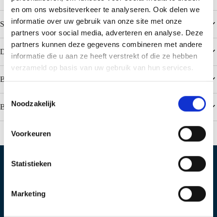
en om ons websiteverkeer te analyseren. Ook delen we
informatie over uw gebruik van onze site met onze
Spezifikationen
partners voor social media, adverteren en analyse. Deze
partners kunnen deze gegevens combineren met andere
Downloads
informatie die u aan ze heeft verstrekt of die ze hebben
verzameld op basis van uw gebruik van hun services.
Beliebte Farben Colorcoat HPS200 Ultra
T
Noodzakelijk
o
Beliebte Farben Colorcoat Prisma
e
s
Voorkeuren
t
e
m
Statistieken
Standort IJsselstein
Standort Geldermalsen
m
i
Produktieweg 2
Plettenburglaan 16
Marketing
n
3401 MG IJsselstein
4191 PG Geldermalsen
Postbus 97
g