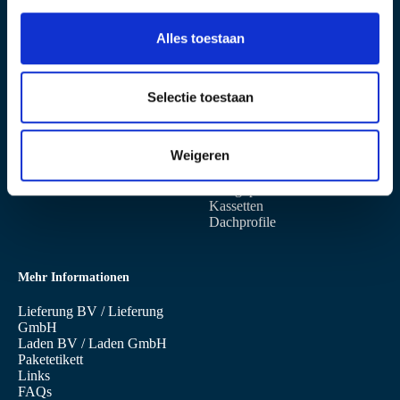
3400 AB IJsselstein
s
+31 (0)30 6879 760
s
info@sabprofiel.nl
Alles toestaan
e
l
Standort Niederaula
Produkte
e
Selectie toestaan
c
Industriestrasse 13
Sandwichpaneele
t
D-36272 NIEDERAULA
Wandpaneele
Weigeren
Dachpaneele
i
Profilbleche
e
Designprofile
Kassetten
Dachprofile
Mehr Informationen
Lieferung BV
/
Lieferung
GmbH
Laden BV
/
Laden GmbH
Paketetikett
Links
FAQs