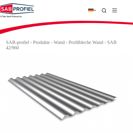
Zum
Inhalt
springen
SAB-profiel
›
Produkte
›
Wand
›
Profilbleche Wand
›
SAB
42/960