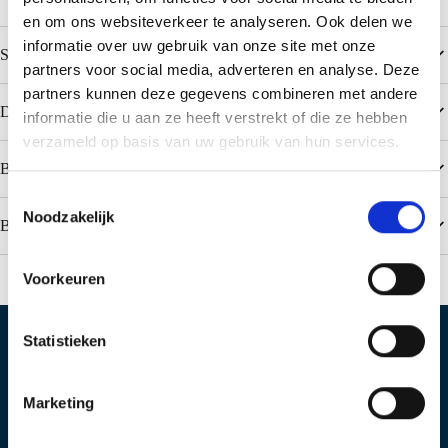
en om ons websiteverkeer te analyseren. Ook delen we
informatie over uw gebruik van onze site met onze
Spezifikationen
partners voor social media, adverteren en analyse. Deze
partners kunnen deze gegevens combineren met andere
Downloads
informatie die u aan ze heeft verstrekt of die ze hebben
verzameld op basis van uw gebruik van hun services.
Beliebte Farben Colorcoat HPS200 Ultra
T
Noodzakelijk
o
Beliebte Farben Colorcoat PE 25 / Polyester
e
s
Voorkeuren
t
e
m
Statistieken
Standort IJsselstein
Standort Geldermalsen
m
i
Marketing
Produktieweg 2
Plettenburglaan 16
n
3401 MG IJsselstein
4191 PG Geldermalsen
g
Postbus 97