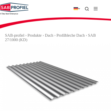
Zum
Inhalt
springen
SAB-profiel
›
Produkte
›
Dach
›
Profilbleche Dach
›
SAB
27/1000 (KD)