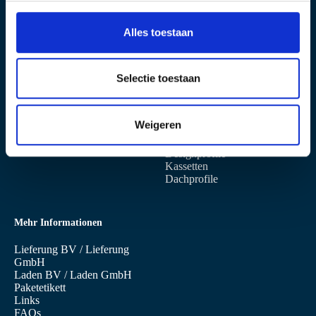
3400 AB IJsselstein
s
+31 (0)30 6879 760
s
info@sabprofiel.nl
Alles toestaan
e
l
Standort Niederaula
Produkte
e
Selectie toestaan
c
Industriestrasse 13
Sandwichpaneele
t
D-36272 NIEDERAULA
Wandpaneele
Weigeren
i
Dachpaneele
Profilbleche
e
Designprofile
Kassetten
Dachprofile
Mehr Informationen
Lieferung BV
/
Lieferung
GmbH
Laden BV
/
Laden GmbH
Paketetikett
Links
FAQs