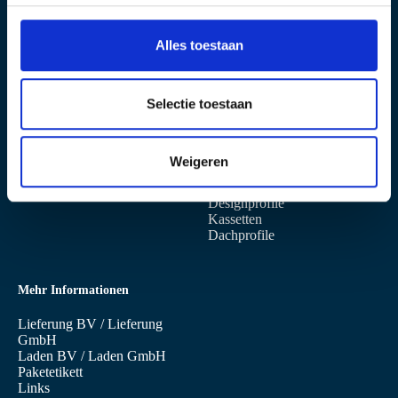
Postbus 97
s
3400 AB IJsselstein
+31 (0)30 6879 760
s
Alles toestaan
info@sabprofiel.nl
e
l
e
Selectie toestaan
Standort Niederaula
Produkte
c
Industriestrasse 13
Sandwichpaneele
t
D-36272 NIEDERAULA
Wandpaneele
Weigeren
i
Dachpaneele
e
Profilbleche
Designprofile
Kassetten
Dachprofile
Mehr Informationen
Lieferung BV
/
Lieferung
GmbH
Laden BV
/
Laden GmbH
Paketetikett
Links