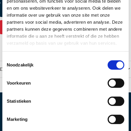
personaliseren, om functies voor social media te bieden
en om ons websiteverkeer te analyseren. Ook delen we
Produktmuster anfordern
informatie over uw gebruik van onze site met onze
partners voor social media, adverteren en analyse. Deze
Mehr Informationen
partners kunnen deze gegevens combineren met andere
informatie die u aan ze heeft verstrekt of die ze hebben
verzameld op basis van uw gebruik van hun services.
T
Noodzakelijk
o
Downloads
e
s
Voorkeuren
t
e
m
Statistieken
m
Standort IJsselstein
Standort Geldermalsen
i
Marketing
Produktieweg 2
Plettenburglaan 16
n
3401 MG IJsselstein
4191 PG Geldermalsen
g