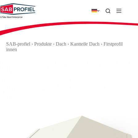
Zum
Inhalt
springen
SAB-profiel
›
Produkte
›
Dach
›
Kantteile Dach
›
Firstprofil
innen