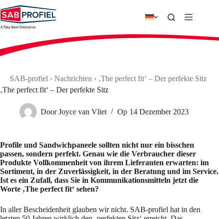
Zum
Inhalt
springen
SAB-profiel
›
Nachrichten
›
‚The perfect fit‘ – Der perfekte Sitz
‚The perfect fit‘ – Der perfekte Sitz
Door
Joyce van Vliet
Op
14 Dezember 2023
Profile und Sandwichpaneele sollten nicht nur ein bisschen
passen, sondern perfekt. Genau wie die Verbraucher dieser
Produkte Vollkommenheit von ihrem Lieferanten erwarten: im
Sortiment, in der Zuverlässigkeit, in der Beratung und im Service.
Ist es ein Zufall, dass Sie in Kommunikationsmitteln jetzt die
Worte ‚The perfect fit‘ sehen?
In aller Bescheidenheit glauben wir nicht. SAB-profiel hat in den
letzten 50 Jahren wirklich den ‚perfekten Sitz‘ erreicht. Das