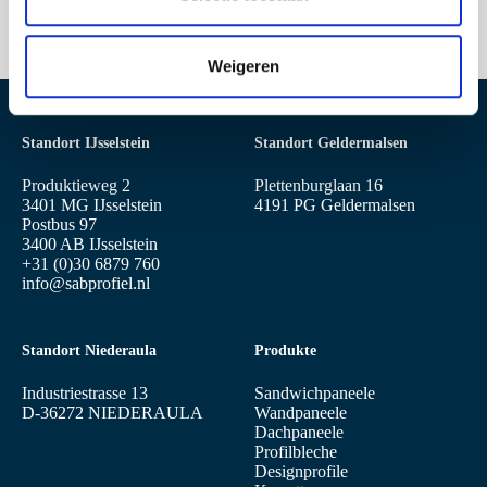
c
t
Weigeren
i
e
Standort IJsselstein
Standort Geldermalsen
Produktieweg 2
Plettenburglaan 16
3401 MG IJsselstein
4191 PG Geldermalsen
Postbus 97
3400 AB IJsselstein
+31 (0)30 6879 760
info@sabprofiel.nl
Standort Niederaula
Produkte
Industriestrasse 13
Sandwichpaneele
D-36272 NIEDERAULA
Wandpaneele
Dachpaneele
Profilbleche
Designprofile