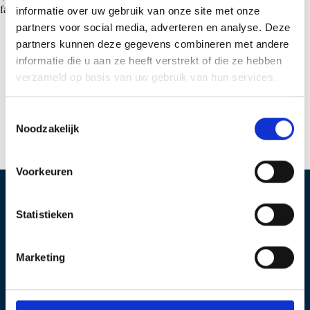
fachgerecht recycelt.
informatie over uw gebruik van onze site met onze
partners voor social media, adverteren en analyse. Deze
partners kunnen deze gegevens combineren met andere
informatie die u aan ze heeft verstrekt of die ze hebben
verzameld op basis van uw gebruik van hun services.
T
Noodzakelijk
o
e
s
Voorkeuren
t
e
Standort IJsselstein
Standort Geldermalsen
m
Statistieken
m
Produktieweg 2
Plettenburglaan 16
i
3401 MG IJsselstein
4191 PG Geldermalsen
Marketing
Postbus 97
n
3400 AB IJsselstein
g
+31 (0)30 6879 760
s
info@sabprofiel.nl