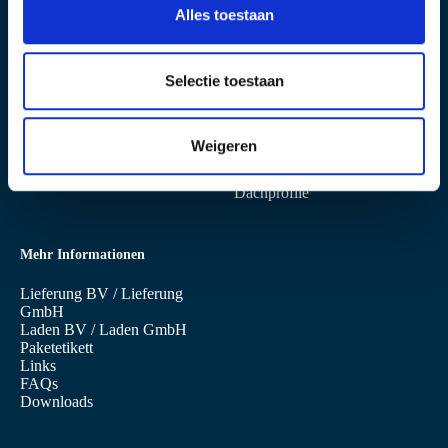
s
Alles toestaan
e
Standort Niederaula
Produkte
l
e
Selectie toestaan
Industriestrasse 13
Sandwichpaneele
c
D-36272 NIEDERAULA
Wandpaneele
Dachpaneele
t
Profilbleche
Weigeren
i
Designprofile
e
Kassetten
Dachprofile
Mehr Informationen
Lieferung BV
/
Lieferung
GmbH
Laden BV
/
Laden GmbH
Paketetikett
Links
FAQs
Downloads