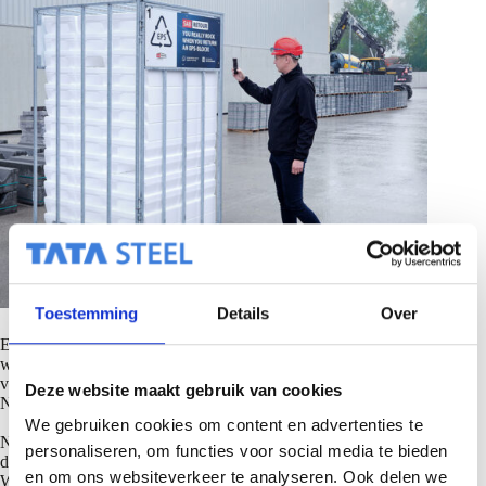
Toestemming
Details
Over
EPS-Blöcke können in einer Stahl-Retourbox gesammelt
werden, die wir kostenfrei zur Verfügung stellen. Ist die Box
voll oder das Projekt abgeschlossen, genügt eine kurze
Deze website maakt gebruik van cookies
Nachricht, um die Abholung der Retourbox zu veranlassen.
We gebruiken cookies om content en advertenties te
Nach der Rückkehr zu SAB-profiel prüfen wir den Zustand
personaliseren, om functies voor social media te bieden
der Blöcke. Rund 95 % aller Blöcke sind für die
en om ons websiteverkeer te analyseren. Ook delen we
Wiederverwendung geeignet. Der verbleibende Anteil wird