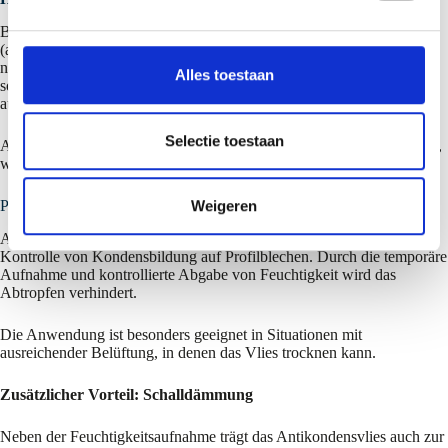
g
Bei Stirnüberlappungen und an den Enden oberhalb der Dachrinne
s
(auf einer Breite von 200 mm) muss das Antikondensvlies
s
nachbehandelt werden, indem es mit einem Heißluftföhn erhitzt wird,
Alles toestaan
sodass die Fasern lokal verschmelzen und dadurch kein Wasser von
e
außen aufgenommen werden kann.
l
e
Selectie toestaan
Alternativ kann das Vlies mit einer wasserabweisenden Beschichtung,
c
wie z. B. klarem PVC-Lack, behandelt werden.
t
Praktische Lösung zur Kondensationskontrolle
Weigeren
i
e
Antikondensvlies bietet eine einfache und effektive Lösung zur
Kontrolle von Kondensbildung auf Profilblechen. Durch die temporäre
Aufnahme und kontrollierte Abgabe von Feuchtigkeit wird das
Abtropfen verhindert.
Die Anwendung ist besonders geeignet in Situationen mit
ausreichender Belüftung, in denen das Vlies trocknen kann.
Zusätzlicher Vorteil: Schalldämmung
Neben der Feuchtigkeitsaufnahme trägt das Antikondensvlies auch zur