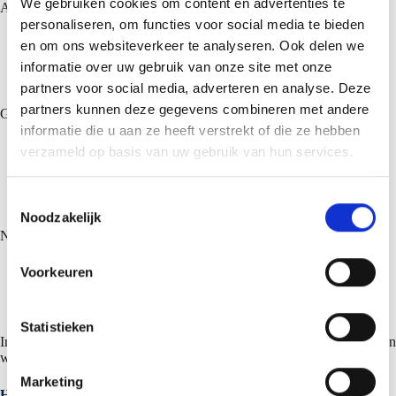
We gebruiken cookies om content en advertenties te
Antikondensvlies kann eingesetzt werden bei:
personaliseren, om functies voor social media te bieden
Kaltdachpaneelen;
en om ons websiteverkeer te analyseren. Ook delen we
Warmdachpaneelen;
informatie over uw gebruik van onze site met onze
Fassadenpaneelen.
partners voor social media, adverteren en analyse. Deze
partners kunnen deze gegevens combineren met andere
Geeignet für:
informatie die u aan ze heeft verstrekt of die ze hebben
Innenanwendungen;
verzameld op basis van uw gebruik van hun services.
einschalige Dächer und Fassaden;
zweischalige, hinterlüftete Dächer;
Vordächer mit begrenzter Feuchtigkeitsbelastung.
T
Noodzakelijk
o
Nicht geeignet für:
e
s
Voorkeuren
Räume mit dauerhaft hoher Luftfeuchtigkeit;
t
Anwendungen ohne Belüftung;
Situationen, in denen das Vlies nicht trocknen kann.
e
m
Statistieken
In diesen Fällen kann die aufgenommene Feuchtigkeit nicht abgegeben
m
werden, wodurch die Wirksamkeit eingeschränkt ist.
i
Marketing
n
Hinweise zur Verarbeitung