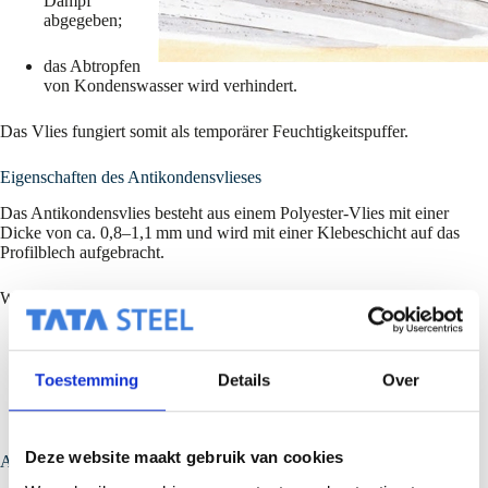
Dampf
abgegeben;
das Abtropfen
von Kondenswasser wird verhindert.
Das Vlies fungiert somit als temporärer Feuchtigkeitspuffer.
Eigenschaften des Antikondensvlieses
Das Antikondensvlies besteht aus einem Polyester-Vlies mit einer
Dicke von ca. 0,8–1,1 mm und wird mit einer Klebeschicht auf das
Profilblech aufgebracht.
Wichtige Eigenschaften:
Beständigkeit: resistent gegen Bakterien und Pilze
Feuchtigkeitsaufnahme: bis ca. 900 g/m² (bei 0° Dachneigung),
Toestemming
Details
Over
abnehmend bei größeren Neigungen
Temperaturbeständigkeit: von -20 °C bis +80 °C
Brandverhalten: A2 – s1,d0 gemäß EN 13501-1
Schallabsorption: reduziert Geräusche bei Regen und Hagel
Deze website maakt gebruik van cookies
Anwendungsbereiche