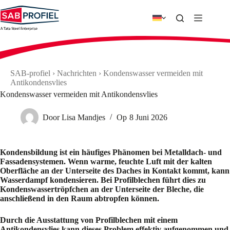
Zum
Inhalt
springen
SAB-profiel
›
Nachrichten
›
Kondenswasser vermeiden mit
Antikondensvlies
Kondenswasser vermeiden mit Antikondensvlies
Door
Lisa Mandjes
Op
8 Juni 2026
Kondensbildung ist ein häufiges Phänomen bei Metall­dach- und
Fassadensystemen. Wenn warme, feuchte Luft mit der kalten
Oberfläche an der Unterseite des Daches in Kontakt kommt, kann
Wasserdampf kondensieren. Bei Profilblechen führt dies zu
Kondenswassertröpfchen an der Unterseite der Bleche, die
anschließend in den Raum abtropfen können.
Durch die Ausstattung von Profilblechen mit einem
Antikondensvlies kann dieses Problem effektiv aufgenommen und