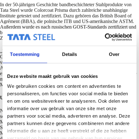
In der 50-jährigen Geschichte bandbeschichteter Stahlprodukte von
Tata Steel wurde Colorcoat Prisma durch zahlreiche unabhängige
Institute getestet und zertifiziert. Dazu gehören das British Board of
Agrément (BBA), die polnische ITB und US-amerikanische ASTM.
Außerdem wurde es nach russischen GOST-Standards zertifiziert und
besitzt das Übereinstimmungszeichen für die bauaufsichtliche
Zulassung in Deutschland.
„Mit Colorcoat Prisma können nicht nur langlebige und ästhetische
Toestemming
Details
Over
Gebäudehüllen geschaffen werden. Sie sind gleichzeitig auch
vollständig REACH konform und erfüllen sogar die hohen
Anforderungen zur LEED-Zertifizierung für nachhaltiges Bauen”,
ergänzt Peter Barker. In Deutschland wird Colorcoat Prisma durch die
Deze website maakt gebruik van cookies
®
marktführenden Colorcoat
Supply Chain Partner von Tata Steel am
Markt angeboten.
We gebruiken cookies om content en advertenties te
personaliseren, om functies voor social media te bieden
Umfassendes Portfolio für die Baubranche
en om ons websiteverkeer te analyseren. Ook delen we
informatie over uw gebruik van onze site met onze
Neben bandbeschichteten Stählen wie Colorcoat versorgt Tata Steel
partners voor social media, adverteren en analyse. Deze
seine Kunden aus der Baubranche mit zahlreichen weiteren
Markenprodukten. Dazu zählen Stahlbau-Hohlprofile,
partners kunnen deze gegevens combineren met andere
Stahlverbunddecken sowie komplette Systeme für Gebäudehüllen aus
informatie die u aan ze heeft verstrekt of die ze hebben
Metall. Durch Investitionen in digitale Technologien wie BIM und
verzameld op basis van uw gebruik van hun services.
dank technischer Expertise sowie ständiger Forschungs- und