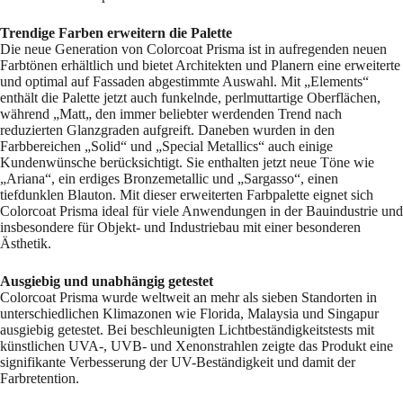
Trendige Farben erweitern die Palette
Die neue Generation von Colorcoat Prisma ist in aufregenden neuen
Farbtönen erhältlich und bietet Architekten und Planern eine erweiterte
und optimal auf Fassaden abgestimmte Auswahl. Mit „Elements“
enthält die Palette jetzt auch funkelnde, perlmuttartige Oberflächen,
während „Matt„ den immer beliebter werdenden Trend nach
reduzierten Glanzgraden aufgreift. Daneben wurden in den
Farbbereichen „Solid“ und „Special Metallics“ auch einige
Kundenwünsche berücksichtigt. Sie enthalten jetzt neue Töne wie
„Ariana“, ein erdiges Bronzemetallic und „Sargasso“, einen
tiefdunklen Blauton. Mit dieser erweiterten Farbpalette eignet sich
Colorcoat Prisma ideal für viele Anwendungen in der Bauindustrie und
insbesondere für Objekt- und Industriebau mit einer besonderen
Ästhetik.
Ausgiebig und unabhängig getestet
Colorcoat Prisma wurde weltweit an mehr als sieben Standorten in
unterschiedlichen Klimazonen wie Florida, Malaysia und Singapur
ausgiebig getestet. Bei beschleunigten Lichtbeständigkeitstests mit
künstlichen UVA-, UVB- und Xenonstrahlen zeigte das Produkt eine
signifikante Verbesserung der UV-Beständigkeit und damit der
Farbretention.