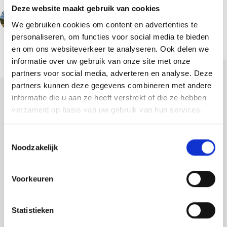
Deze website maakt gebruik van cookies
VORHERIGER
We gebruiken cookies om content en advertenties te
personaliseren, om functies voor social media te bieden
en om ons websiteverkeer te analyseren. Ook delen we
informatie over uw gebruik van onze site met onze
partners voor social media, adverteren en analyse. Deze
partners kunnen deze gegevens combineren met andere
informatie die u aan ze heeft verstrekt of die ze hebben
verzameld op basis van uw gebruik van hun services.
Sehen Sie sich alle unsere Neuigkeiten an
T
Noodzakelijk
o
e
s
Zurück zur News-Übersicht
Voorkeuren
t
e
m
Statistieken
m