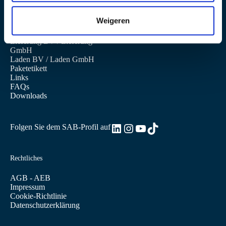
t
Weigeren
Mehr Informationen
i
e
Lieferung BV
/
Lieferung
GmbH
Laden BV
/
Laden GmbH
Paketetikett
Links
FAQs
Downloads
LinkedIn
Instagram
YouTube
TikTok
Folgen Sie dem SAB-Profil auf
Rechtliches
AGB - AEB
Impressum
Cookie-Richtlinie
Datenschutzerklärung