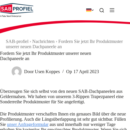
Zum
Inhalt
springen
SAB-profiel
›
Nachrichten
›
Fordern Sie jetzt Ihr Produktmuster
unserer neuen Dachpaneele an
Fordern Sie jetzt Ihr Produktmuster unserer neuen
Dachpaneele an
Door
Usen Koppes
Op
17 April 2023
Überzeugen Sie sich selbst von den neuen SAB-Dachpaneelen aus
Geldermalsen. Wir haben von unserem 3-Rippen Trapezpaneel eine
Sonderreihe Produktmuster für Sie angefertigt.
Die Produktmuster verschaffen Ihnen ein genaues Bild über die neue
Profilierung. Auch die Längsüberlappung ist sehr gut sichtbar. Füllen
Sie
unser Anfrageformular
aus und innerhalb nur weniger Tage
erhalten Sie kostenlos Ihr gewünschtes Produktmuster. Wenn Sie sich