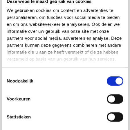
Deze website maakt gebruik van cookies
Design profielen Designbleche Design wall cladding
Gevelplaten Profilbleche Wall claddding
We gebruiken cookies om content en advertenties te
Kouddak profielen Kaltdach Profile Cold roof cladding
personaliseren, om functies voor social media te bieden
Panelen Paneele Panels D 70-160 TL
en om ons websiteverkeer te analyseren. Ook delen we
Panelen Paneele Panels D 83-160 SL
Panelen Paneele Panels W 40-150
informatie over uw gebruik van onze site met onze
Panelen Paneele Panels W 95-135 TL
partners voor social media, adverteren en analyse. Deze
Panelen Paneele Panels W 100-120 SL
partners kunnen deze gegevens combineren met andere
Panelen Paneele Panels WB 60-140
Warmdak profielen Warmdach Profile Warm roof
informatie die u aan ze heeft verstrekt of die ze hebben
claddding
verzameld op basis van uw gebruik van hun services.
SAB Produktzeichnungen DXF
T
Binnendozen Kassetten Liner trays dxf
Noodzakelijk
o
Design profielen Designbleche Design wall cladding
Gevelplaten Profilbleche Wall cladding
e
Kouddak profielen Kaltdach Profile Cold roof cladding
s
Voorkeuren
Panelen Paneele Panels D 70-160 TL
t
Panelen Paneele Panels D 83-160 SL
Panelen Paneele Panels W 100-120 SL
e
Panelen Paneele Panels W 40-150
m
Statistieken
Panelen Paneele Panels W95-135 TL
m
Panelen Paneele Panels WB 60-140