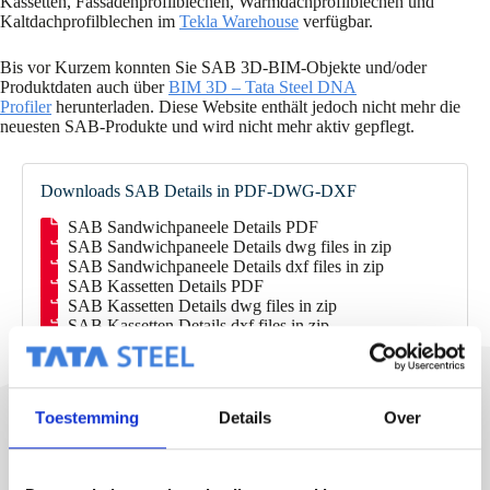
Kassetten, Fassadenprofilblechen, Warmdachprofilblechen und
Kaltdachprofilblechen im
Tekla Warehouse
verfügbar.
Bis vor Kurzem konnten Sie SAB 3D-BIM-Objekte und/oder
Produktdaten auch über
BIM 3D – Tata Steel DNA
Profiler
herunterladen. Diese Website enthält jedoch nicht mehr die
neuesten SAB-Produkte und wird nicht mehr aktiv gepflegt.
Downloads SAB Details in PDF-DWG-DXF
SAB Sandwichpaneele Details PDF
SAB Sandwichpaneele Details dwg files in zip
SAB Sandwichpaneele Details dxf files in zip
SAB Kassetten Details PDF
SAB Kassetten Details dwg files in zip
SAB Kassetten Details dxf files in zip
SAB Carrierpaneele Details PDF
SAB Carrierpaneele Details dwg files in zip
SAB Carrierpaneele Details dxf files in zip (nur auf
Anfrage)
Toestemming
Details
Over
SAB Produktzeichnungen DWG
Binnendozen Kassetten Liner trays dwg